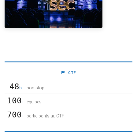
CTF
48
h
non-stop
100
+
équipes
700
+
participants au CTF