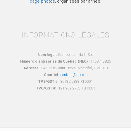
page photos
, organisées par année.
INFORMATIONS LÉGALES
Nom légal :
Compétition NorthSec
Numéro d'entreprise du Québec (NEQ) :
1168713825
Adresse :
3450 rue Saint-Denis, Montréal, H2X 3L3
Courriel :
contact@nsec.io
TPS/GST # :
80732 0833 RT0001
TVQ/QST # :
121 969 2753 TQ 0001