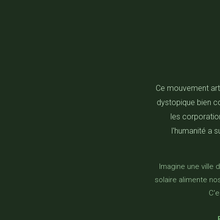
Ce mouvement artis
dystopique bien c
les corporatio
l'humanité a s
Imagine une ville 
solaire alimente n
C'e