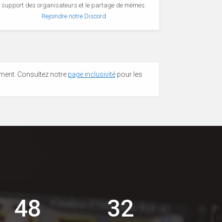
support des organisateurs et le partage de mèmes.
Rejoindre notre Discord
ment. Consultez notre
page inclusivité
pour les
48
32