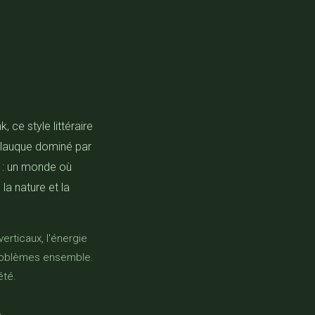
ce style littéraire
glauque dominé par
r : un monde où
la nature et la
erticaux, l'énergie
problèmes ensemble.
été.
.