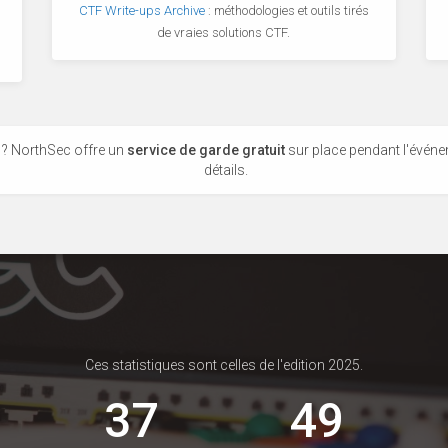
CTF Write-ups Archive
: méthodologies et outils tirés
de vraies solutions CTF.
 ? NorthSec offre un
service de garde gratuit
sur place pendant l'événe
détails.
Ces statistiques sont celles de l'edition 2025.
37
49