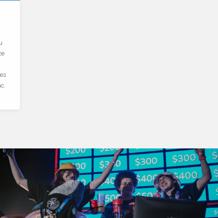
u
ce
des
c.