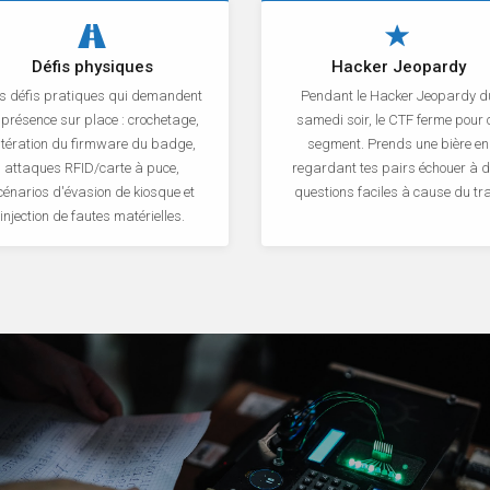
Défis physiques
Hacker Jeopardy
s défis pratiques qui demandent
Pendant le Hacker Jeopardy d
 présence sur place : crochetage,
samedi soir, le CTF ferme pour 
ltération du firmware du badge,
segment. Prends une bière en
attaques RFID/carte à puce,
regardant tes pairs échouer à 
cénarios d'évasion de kiosque et
questions faciles à cause du tra
injection de fautes matérielles.