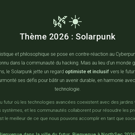
🌿☀️
Thème 2026 : Solarpunk
tique et philosophique se pose en contre-réaction au Cyberpunk, 
onnu dans la communauté du hacking. Mais au lieu d'un monde 
ns, le Solarpunk jette un regard
optimiste et inclusif
vers le futu
urmonté ses défis pour bâtir un avenir durable, en harmonie avec 
technologie.
du futur où les technologies avancées coexistent avec des jardins v
os systèmes, et les communautés collaborent pour résoudre les 
st le meilleur de ce que nous pouvons accomplir en tant que soci
Bienvenue dans la ville du futur. Bienvenue à NorthSec 2026