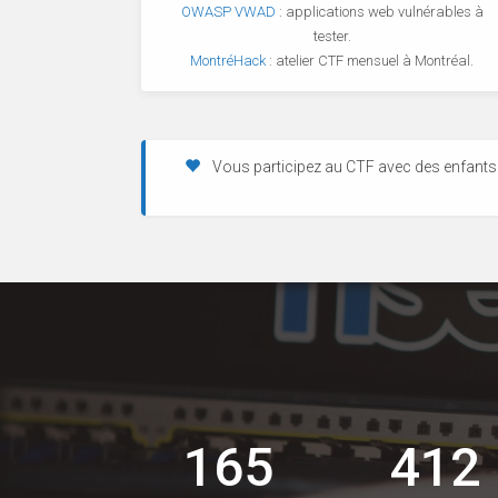
OWASP VWAD
: applications web vulnérables à
tester.
MontréHack
: atelier CTF mensuel à Montréal.
Vous participez au CTF avec des enfants
165
412