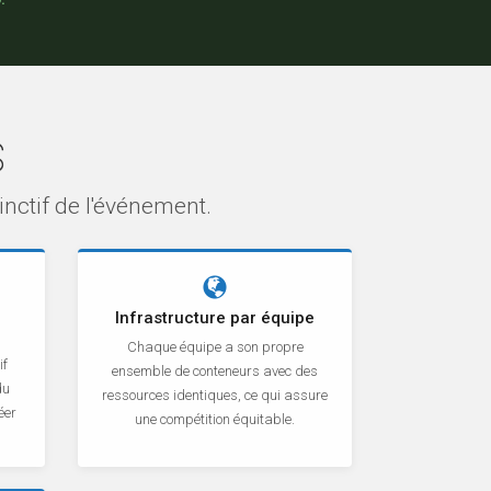
s
nctif de l'événement.
Infrastructure par équipe
Chaque équipe a son propre
if
ensemble de conteneurs avec des
du
ressources identiques, ce qui assure
éer
une compétition équitable.