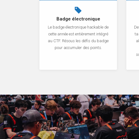
Badge électronique
Le badge électronique hackable de
De
cette année est entièrement intégré
ta
au CTF. Résous les défis du badge
a
pour accumuler des points.
s