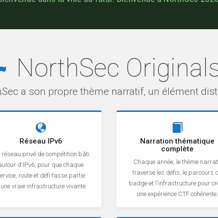
NorthSec Original
ec a son propre thème narratif, un élément disti
Réseau IPv6
Narration thématique
complète
 réseau privé de compétition bâti
Chaque année, le thème narrat
autour d'IPv6, pour que chaque
traverse les défis, le parcours 
ervice, route et défi fasse partie
badge et l'infrastructure pour cr
'une vraie infrastructure vivante.
une expérience CTF cohérente.